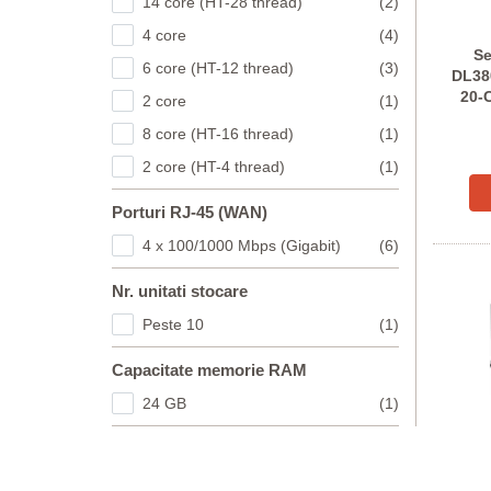
14 core (HT-28 thread)
(2)
4 core
(4)
Se
6 core (HT-12 thread)
(3)
DL38
20-C
2 core
(1)
Co
8 core (HT-16 thread)
(1)
2 core (HT-4 thread)
(1)
Porturi RJ-45 (WAN)
4 x 100/1000 Mbps (Gigabit)
(6)
Nr. unitati stocare
Peste 10
(1)
Capacitate memorie RAM
24 GB
(1)