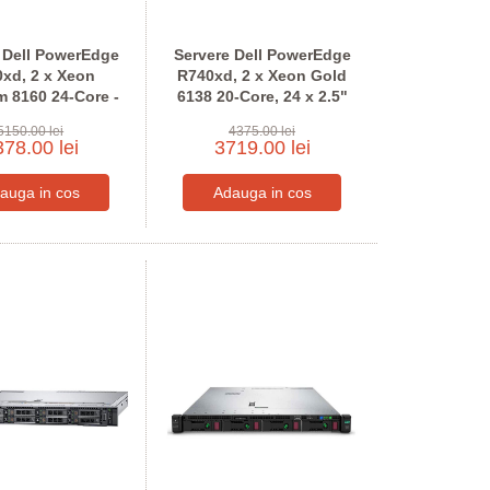
 Dell PowerEdge
Servere Dell PowerEdge
xd, 2 x Xeon
R740xd, 2 x Xeon Gold
m 8160 24-Core -
6138 20-Core, 24 x 2.5"
gureaza pentru
Bay - Configureaza pentru
5150.00 lei
4375.00 lei
comanda
comanda
78.00 lei
3719.00 lei