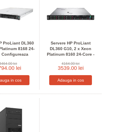
P ProLiant DL360
Servere HP ProLiant
Platinum 8168 24-
DL360 G10, 2 x Xeon
- Configureaza
Platinum 8160 24-Core -
tru comanda
Configureaza pentru
4464.00 lei
4164.00 lei
comanda
94.00 lei
3539.00 lei