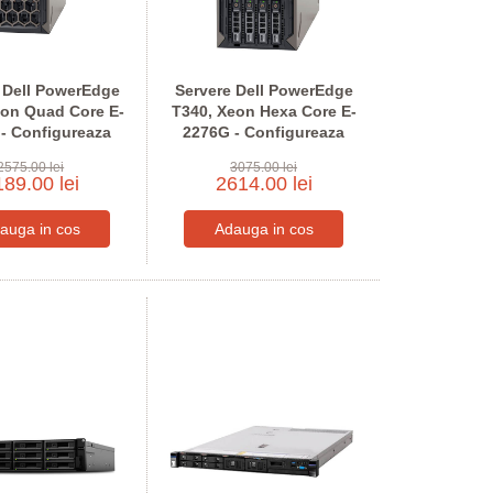
 Dell PowerEdge
Servere Dell PowerEdge
eon Quad Core E-
T340, Xeon Hexa Core E-
- Configureaza
2276G - Configureaza
tru comanda
pentru comanda
2575.00 lei
3075.00 lei
89.00 lei
2614.00 lei