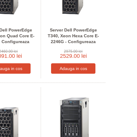
 Dell PowerEdge
Server Dell PowerEdge
eon Quad Core E-
T340, Xeon Hexa Core E-
- Configureaza
2246G - Configureaza
tru comanda
pentru comanda
2460.00 lei
2975.00 lei
91.00 lei
2529.00 lei