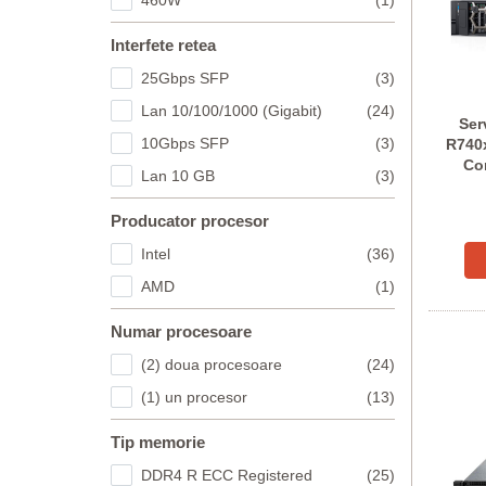
460W
(1)
Interfete retea
25Gbps SFP
(3)
Lan 10/100/1000 (Gigabit)
(24)
Ser
10Gbps SFP
(3)
R740x
Cor
Lan 10 GB
(3)
Co
Producator procesor
Intel
(36)
AMD
(1)
Numar procesoare
(2) doua procesoare
(24)
(1) un procesor
(13)
Tip memorie
DDR4 R ECC Registered
(25)