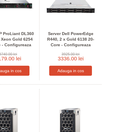
P ProLiant DL360
Server Dell PowerEdge
x Xeon Gold 6254
R440, 2 x Gold 6138 20-
 - Configureaza
Core - Configureaza
tru comanda
pentru comanda
3740.00 lei
3925.00 lei
79.00 lei
3336.00 lei