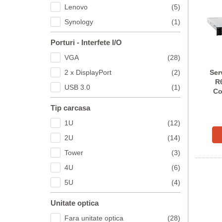
Lenovo
(5)
Synology
(1)
Porturi - Interfete I/O
VGA
(28)
2 x DisplayPort
(2)
Ser
R6
USB 3.0
(1)
Co
Tip carcasa
1U
(12)
2U
(14)
Tower
(3)
4U
(6)
5U
(4)
Unitate optica
Fara unitate optica
(28)