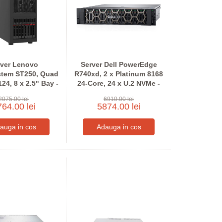
rver Lenovo
Server Dell PowerEdge
stem ST250, Quad
R740xd, 2 x Platinum 8168
24, 8 x 2.5" Bay -
24-Core, 24 x U.2 NVMe -
gureaza pentru
Configureaza pentru
2075.00 lei
6910.00 lei
comanda
comanda
64.00 lei
5874.00 lei