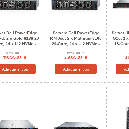
ver Dell PowerEdge
Servere Dell PowerEdge
Server H
d, 2 x Gold 6138 20-
R740xd, 2 x Platinum 8160
G10, 2 
e, 24 x U.2 NVMe -
24-Core, 24 x U.2 NVMe -
18-Core
nfigureaza pentru
Configureaza pentru
pen
5790.00 lei
6590.00 lei
comanda
comanda
4922.00 lei
5602.00 lei
31