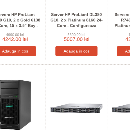
rvere HP ProLiant
Server HP ProLiant DL380
Servere
0 G10, 2 x Gold 6138
G10, 2 x Platinum 8160 24-
R740
ore, 15 x 3.5" Bay -
Core - Configureaza
Platinu
nfigureaza pentru
pentru comanda
Confi
4990.00 lei
5890.00 lei
comanda
4242.00 lei
5007.00 lei
43