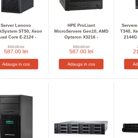
Server Lenovo
HPE ProLiant
Servere
kSystem ST50, Xeon
MicroServere Gen10, AMD
T340, X
uad Core E-2124 -
Opteron X3216 -
2144G 
nfigureaza pentru
Configureaza pentru
pen
690.00 lei
690.00 lei
comanda
comanda
587.00 lei
587.00 lei
21