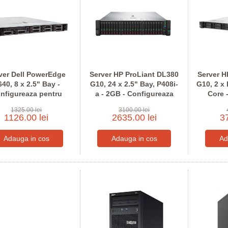
ver Dell PowerEdge
Server HP ProLiant DL380
Server H
40, 8 x 2.5" Bay -
G10, 24 x 2.5" Bay, P408i-
G10, 2 x 
nfigureaza pentru
a - 2GB - Configureaza
Core 
comanda
pentru comanda
pen
1325.00 lei
3100.00 lei
1126.00 lei
2635.00 lei
37