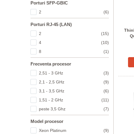
Porturi SFP-GBIC
2
(6)
Porturi RJ-45 (LAN)
Thin
2
(15)
Q
Co
4
(10)
8
(1)
Frecventa procesor
2,51 - 3 GHz
(3)
2,1 - 2,5 GHz
(9)
3,1 - 3,5 GHz
(6)
1,51 - 2 GHz
(11)
peste 3,5 Ghz
(7)
Model procesor
Xeon Platinum
(9)