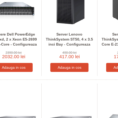
vere Dell PowerEdge
Server Lenovo
Se
xd, 2 x Xeon E5-2699
ThinkSystem ST50, 4 x 3.5
ThinkSy
-Core - Configureaza
inci Bay - Configureaza
Core E-21
pentru comanda
pentru comanda
Confi
2390.00 lei
490.00 lei
2032.00 lei
417.00 lei
17