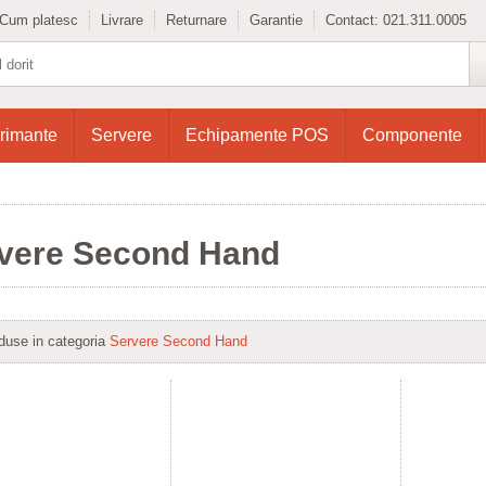
Cum platesc
Livrare
Returnare
Garantie
Contact:
021.311.0005
rimante
Servere
Echipamente POS
Componente
vere Second Hand
duse in categoria
Servere Second Hand