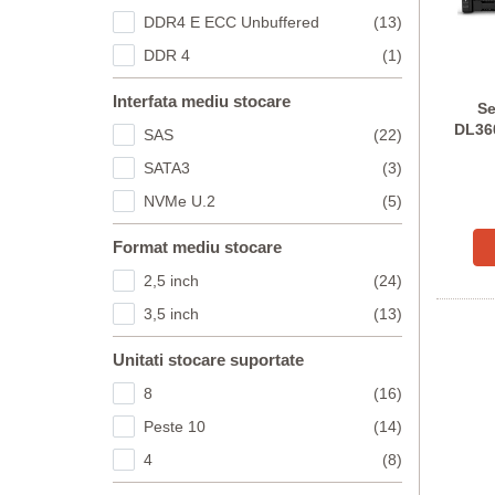
DDR4 E ECC Unbuffered
(13)
DDR 4
(1)
Interfata mediu stocare
Se
DL36
SAS
(22)
SATA3
(3)
Co
NVMe U.2
(5)
Format mediu stocare
2,5 inch
(24)
3,5 inch
(13)
Unitati stocare suportate
8
(16)
Peste 10
(14)
4
(8)