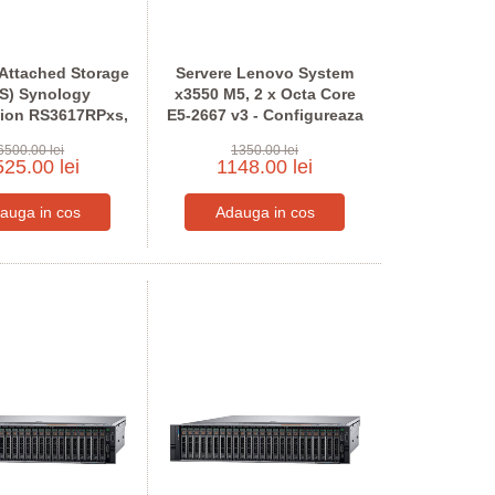
Attached Storage
Servere Lenovo System
S) Synology
x3550 M5, 2 x Octa Core
tion RS3617RPxs,
E5-2667 v3 - Configureaza
 3.5 inci Bay
pentru comanda
6500.00 lei
1350.00 lei
25.00 lei
1148.00 lei