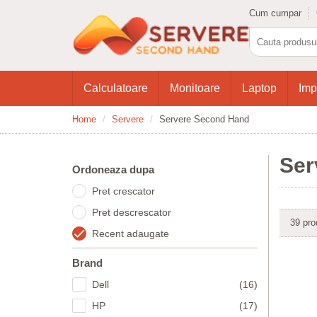
Cum cumpar
Calculatoare
Monitoare
Laptop
Imp
Home
Servere
Servere Second Hand
Ser
Ordoneaza dupa
Pret crescator
Pret descrescator
39 pro
Recent adaugate
Brand
Dell
(16)
HP
(17)