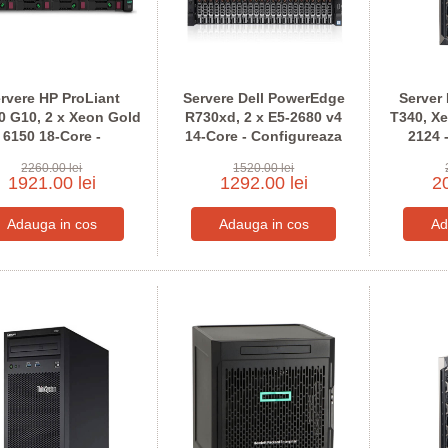
rvere HP ProLiant
Servere Dell PowerEdge
Server
0 G10, 2 x Xeon Gold
R730xd, 2 x E5-2680 v4
T340, X
6150 18-Core -
14-Core - Configureaza
2124 
nfigureaza pentru
pentru comanda
pen
2260.00 lei
1520.00 lei
comanda
1921.00 lei
1292.00 lei
20