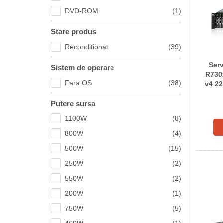
DVD-ROM
(1)
Stare produs
Reconditionat
(39)
Ser
Sistem de operare
R730
Fara OS
(38)
v4 22
Putere sursa
1100W
(8)
800W
(4)
500W
(15)
250W
(2)
550W
(2)
200W
(1)
750W
(5)