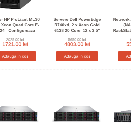
er HP ProLiant ML30
Servere Dell PowerEdge
Network 
 Xeon Quad Core E-
R740xd, 2 x Xeon Gold
(NA
24 - Configureaza
6138 20-Core, 12 x 3.5"
RackSta
pentru comanda
Bay - Configureaza pentru
12 x
2025.00 lei
5650.00 lei
comanda
1721.00 lei
4803.00 lei
55