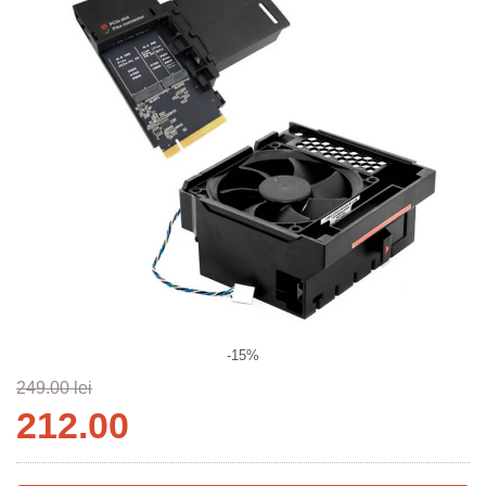
-15%
249.00 lei
212.00