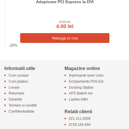
Adaptoare PCI Express la DVI
5.00 lei
4.00 lei
-20%
Informatii utile
Magazine online
Cum cumpar
Imprimante laser color
Cum platesc
Echipamente POS Elo
Livrare
Docking Station
Returnare
UPS Baterii noi
Garantie
Laptop ieftin
Termeni si conditii
Relatii clienti
Confidentialitate
021.311.0005
0728.166.694