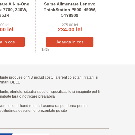
tare All-in-One
Surse Alimentare Lenovo
Surse Alime
ex 7760, 240W,
ThinkStation P500, 490W,
HP EliteOne
65JR
54Y8909
902
00 lei
275.00 lei
250
00 lei
234.00 lei
213
-15%
-15%
turile produselor NU includ costul aferent colectarii, tratarii si
minarii DEEE
urile, ofertele, situatia stocului, specificatiile si imaginile pot fi
imbate fara o notificare prealabila
veresecond-hand.ro nu isi asuma raspunderea pentru
ectitudinea descrierilor prezentate pe site