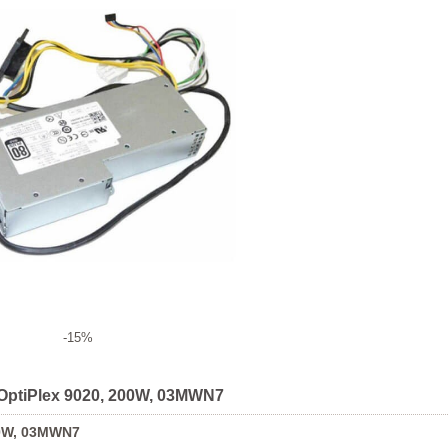
-15%
ll OptiPlex 9020, 200W, 03MWN7
200W, 03MWN7