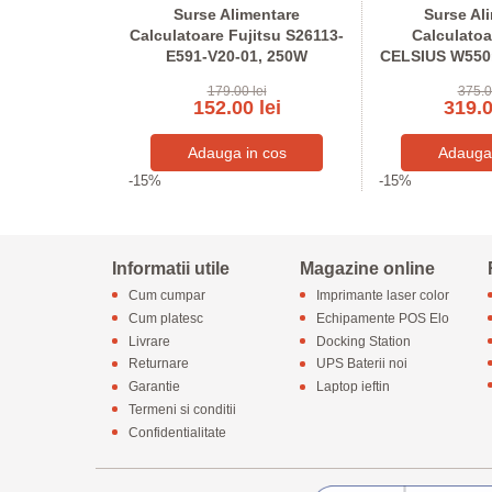
e All-in-One
Surse Alimentare
Surse Al
5250, 155W,
Calculatoare Fujitsu S26113-
Calculatoa
-01
E591-V20-01, 250W
CELSIUS W550n
300AB
lei
179.00 lei
375.0
 lei
152.00 lei
319.0
-15%
-15%
Informatii utile
Magazine online
Cum cumpar
Imprimante laser color
Cum platesc
Echipamente POS Elo
Livrare
Docking Station
Returnare
UPS Baterii noi
Garantie
Laptop ieftin
Termeni si conditii
Confidentialitate