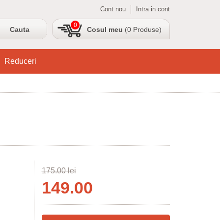
Cont nou
Intra in cont
0
Cosul meu
(0 Produse)
Reduceri
175.00 lei
149.00