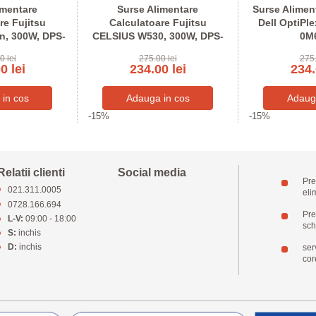
imentare
Surse Alimentare
Surse Alimen
re Fujitsu
Calculatoare Fujitsu
Dell OptiPl
, 300W, DPS-
CELSIUS W530, 300W, DPS-
0M
-56 A
300AB-56
0 lei
275.00 lei
275.
0 lei
234.00 lei
234.
-15%
-15%
Relatii clienti
Social media
Pre
021.311.0005
eli
0728.166.694
Pret
L-V:
09:00 - 18:00
sch
S:
inchis
D:
inchis
ser
cor