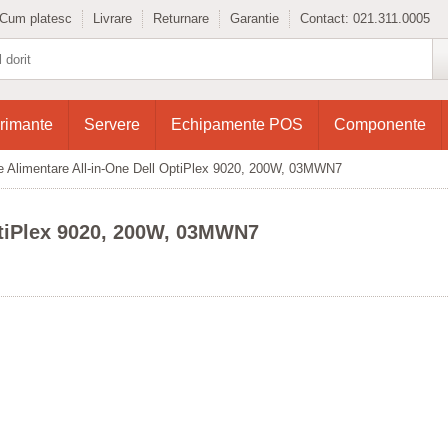
Cum platesc
Livrare
Returnare
Garantie
Contact:
021.311.0005
rimante
Servere
Echipamente POS
Componente
e Alimentare All-in-One Dell OptiPlex 9020, 200W, 03MWN7
ptiPlex 9020, 200W, 03MWN7